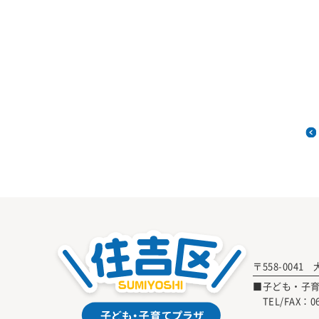
〒558-0041
■子ども・子
TEL/FAX：
0