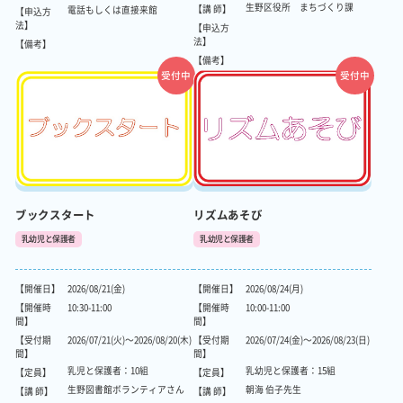
生野区役所 まちづくり課
【講 師】
電話もしくは直接来館
【申込方
法】
【申込方
法】
【備考】
【備考】
受付中
受付中
ブックスタート
リズムあそび
乳幼児と保護者
乳幼児と保護者
【開催日】
2026/08/21(金)
【開催日】
2026/08/24(月)
【開催時
10:30-11:00
【開催時
10:00-11:00
間】
間】
【受付期
2026/07/21(火)～2026/08/20(木)
【受付期
2026/07/24(金)～2026/08/23(日)
間】
間】
乳児と保護者：10組
乳幼児と保護者：15組
【定員】
【定員】
生野図書館ボランティアさん
朝海 伯子先生
【講 師】
【講 師】