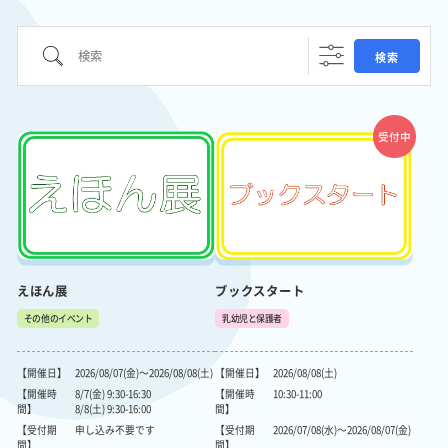
実施
検索
検索
事業
トピ
ック
受付中
ス
施設
紹介
えほん展
ブックスタート
その他のイベント
乳幼児と保護者
【開催日】
2026/08/07(金)～2026/08/08(土)
【開催日】
2026/08/08(土)
【開催時
8/7(金) 9:30-16:30
【開催時
10:30-11:00
間】
8/8(土) 9:30-16:00
間】
【受付期
申し込み不要です
【受付期
2026/07/08(水)～2026/08/07(金)
間】
間】