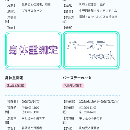
乳幼児と保護者、児童
乳児と保護者：10組
【定員】
【定員】
プラザスタッフ
生野図書館ボランティアさん
【講 師】
【講 師】
電話・WEBもしくは直接来館
【申込方
【申込方
法】
法】
【備考】
【備考】
身体重測定
バースデーweek
乳幼児と保護者
乳幼児と保護者
【開催日】
2026/08/14(金)
【開催日】
2026/08/18(火)～2026/08/22(土)
【開催時
①10:00-11:00
【開催時
①10:00-11:00
間】
②13:00-14:00
間】
②13:00-14:00
【受付期
申し込み不要です
【受付期
申し込み不要です
間】
間】
乳幼児と保護者
乳幼児と保護者
【定員】
【定員】