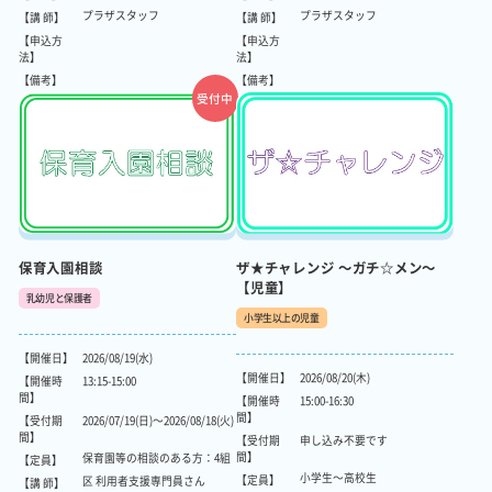
プラザスタッフ
プラザスタッフ
【講 師】
【講 師】
【申込方
【申込方
法】
法】
【備考】
【備考】
受付中
保育入園相談
ザ★チャレンジ ～ガチ☆メン～
【児童】
乳幼児と保護者
小学生以上の児童
【開催日】
2026/08/19(水)
【開催日】
2026/08/20(木)
【開催時
13:15-15:00
間】
【開催時
15:00-16:30
間】
【受付期
2026/07/19(日)～2026/08/18(火)
間】
【受付期
申し込み不要です
間】
保育園等の相談のある方：4組
【定員】
小学生～高校生
【定員】
区 利用者支援専門員さん
【講 師】