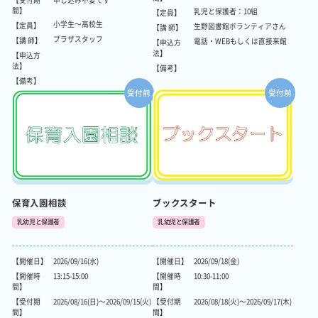
【受付期
申し込み不要です
間】
乳児と保護者：10組
【定員】
小学生～高校生
【定員】
生野図書館ボランティアさん
【講 師】
プラザスタッフ
【講 師】
電話・WEBもしくは直接来館
【申込方
法】
【申込方
法】
【備考】
【備考】
受付前
受付前
保育入園相談
ブックスタート
乳幼児と保護者
乳幼児と保護者
【開催日】
2026/09/16(水)
【開催日】
2026/09/18(金)
【開催時
13:15-15:00
【開催時
10:30-11:00
間】
間】
【受付期
2026/08/16(日)～2026/09/15(火)
【受付期
2026/08/18(火)～2026/09/17(木)
間】
間】