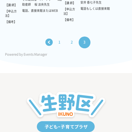
安井 香七子先生
【講 師】
助産師 桜 凛央先生
【講 師】
電話もしくは直接来館
【申込方
電話、直接来館またはWEB
【申込方
法】
法】
【備考】
【備考】
1
2
3
<
Powered by
Events Manager