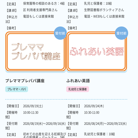
保育園等の相談のある方：4組
乳児と保護者：10組
【定員】
【定員】
区 利用者支援専門員さん
生野図書館ボランティアさん
【講 師】
【講 師】
電話もしくは直接来館
電話・WEBもしくは直接来館
【申込方
【申込方
法】
法】
【備考】
【備考】
受付前
受付前
プレママプレパパ講座
ふれあい英語
プレママ・パパ
乳幼児と保護者
【開催日】
2026/09/19(土)
【開催日】
2026/09/24(木)
【開催時
10:00-11:30
【開催時
10:30-11:00
間】
間】
【受付期
2026/08/19(水)～2026/09/16(水)
【受付期
2026/08/24(月)～2026/09/23(水)
間】
間】
初めての出産を迎える妊婦及び
乳幼児と保護者：10組
【定員】
【定員】
その配偶者・パートナー 5組