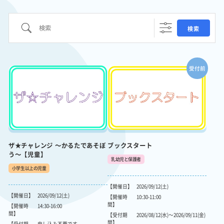
実施
検索
検索
事業
トピ
ック
受付前
ス
施設
紹介
ザ★チャレンジ ～かるたであそぼ
ブックスタート
う～【児童】
乳幼児と保護者
小学生以上の児童
【開催日】
2026/09/12(土)
【開催日】
2026/09/12(土)
【開催時
10:30-11:00
間】
【開催時
14:30-16:00
間】
【受付期
2026/08/12(水)～2026/09/11(金)
間】