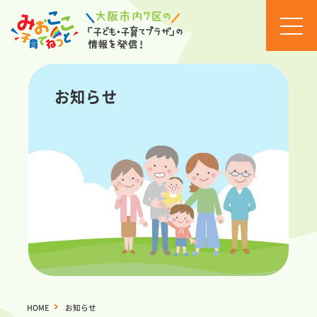
お知
らせ
お知らせ
イベ
ント
カレ
ンダ
ー
セミ
ナ
ー・
イベ
ント
一覧
活動
ブロ
HOME
>
お知らせ
グ