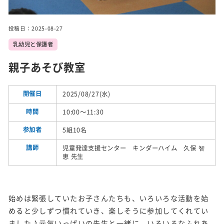
実施
事業
投稿日：2025-08-27
乳幼児と保護者
トピ
ック
親子あそび教室
ス
開催日
2025/08/27(水)
施設
紹介
時間
10:00～11:30
参加者
5組10名
講師
児童発達支援センター キンダーハイム 久保 智
恵 先生
始めは緊張していたお子さんたちも、いろいろな活動を始
めると少しずつ慣れていき、楽しそうに参加してくれてい
ました♪元気いっぱいの先生と一緒に、いろいろなふれあ