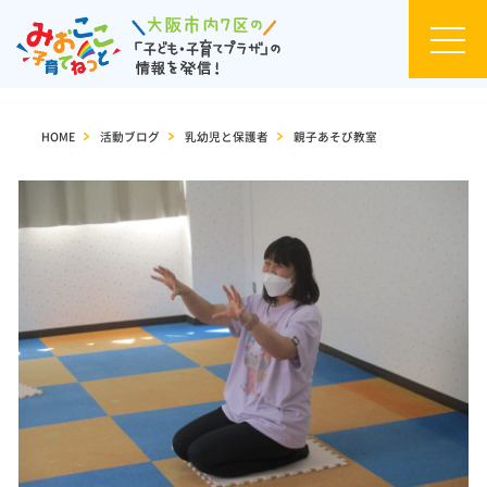
お知
らせ
HOME
>
活動ブログ
>
乳幼児と保護者
>
親子あそび教室
イベ
ント
カレ
ンダ
ー
セミ
ナ
ー・
イベ
ント
一覧
活動
ブロ
グ