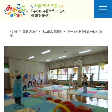
お知
らせ
HOME
>
活動ブログ
>
乳幼児と保護者
>
サーキットあそびやday（８
月）
イベ
ント
カレ
ンダ
ー
セミ
ナ
ー・
イベ
ント
一覧
活動
ブロ
グ