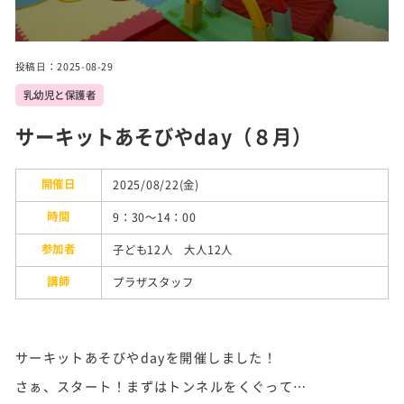
実施
事業
投稿日：2025-08-29
乳幼児と保護者
トピ
ック
ス
サーキットあそびやday（８月）
施設
開催日
2025/08/22(金)
紹介
時間
9：30～14：00
参加者
子ども12人 大人12人
講師
プラザスタッフ
サーキットあそびやdayを開催しました！
さぁ、スタート！まずはトンネルをくぐって…