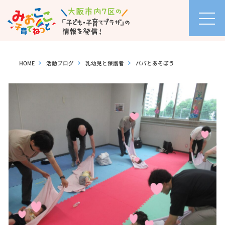
お知
らせ
HOME
>
活動ブログ
>
乳幼児と保護者
>
パパとあそぼう
イベ
ント
カレ
ンダ
ー
セミ
ナ
ー・
イベ
ント
一覧
活動
ブロ
グ