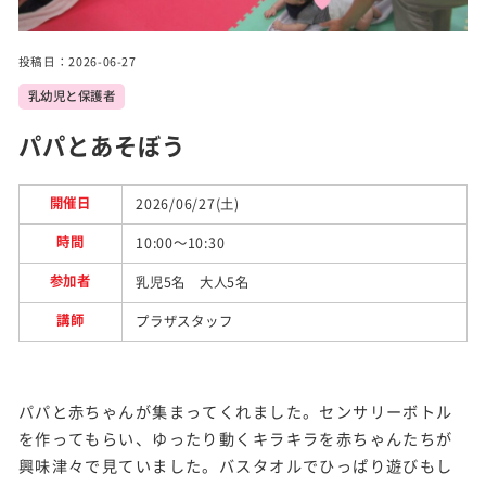
実施
事業
投稿日：2026-06-27
乳幼児と保護者
トピ
ック
パパとあそぼう
ス
開催日
2026/06/27(土)
施設
紹介
時間
10:00～10:30
参加者
乳児5名 大人5名
講師
プラザスタッフ
パパと赤ちゃんが集まってくれました。センサリーボトル
を作ってもらい、ゆったり動くキラキラを赤ちゃんたちが
興味津々で見ていました。バスタオルでひっぱり遊びもし