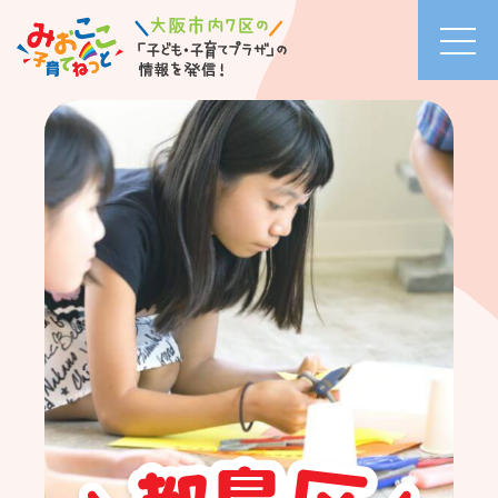
お知
らせ
イベ
ント
カレ
ンダ
ー
セミ
ナ
ー・
イベ
ント
一覧
活動
ブロ
グ