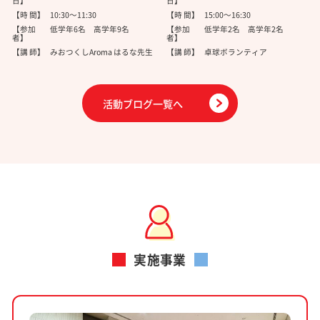
日】
日】
【時 間】
10:30～11:30
【時 間】
15:00～16:30
【参加
低学年6名 高学年9名
【参加
低学年2名 高学年2名
者】
者】
【講 師】
みおつくしAroma はるな先生
【講 師】
卓球ボランティア
活動ブログ一覧へ
実施事業