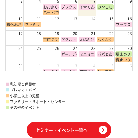
3
4
5
6
7
8
9
おおきくなったかな
ブックスタート
子育て支援コンシェルジュさんに
みやこじま・おもちゃ
ハート将棋キッズクラブ
10
11
12
13
14
15
16
夏休みお楽しみ会
ファミリーDAY
ブックスター
17
18
19
20
21
22
23
工作クラブ（Bグループ）
ヤクルトさんのおなかげんき教室
えほんひろば
わくわく・どきどき 
24
25
26
27
28
29
30
ボールプールの日（8月）
ミニミニ誕生会（8月）
パパとあそぼう（1歳以
夏まつり
夏まつりボラ
31
1
2
3
4
5
6
おおきくなったかな
ブックスタート
子育て支援コンシェルジュさんに
けん玉教室
ハート将棋キッズクラブ
プレママ講座
■
乳幼児と保護者
■
プレママ・パパ
■
小学生以上の児童
■
ファミリー・サポート・センター
■
その他のイベント
セミナー・イベント一覧へ