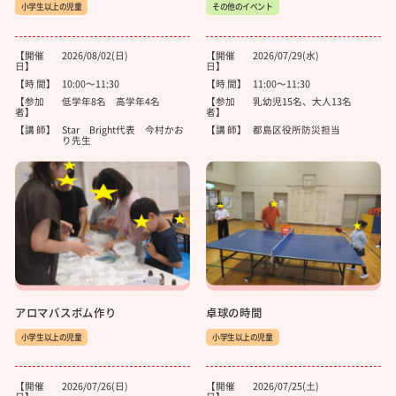
小学生以上の児童
その他のイベント
【開催
2026/08/02(日)
【開催
2026/07/29(水)
日】
日】
【時 間】
10:00～11:30
【時 間】
11:00～11:30
【参加
低学年8名 高学年4名
【参加
乳幼児15名、大人13名
者】
者】
【講 師】
Star Bright代表 今村かお
【講 師】
都島区役所防災担当
り先生
アロマバスボム作り
卓球の時間
小学生以上の児童
小学生以上の児童
【開催
2026/07/26(日)
【開催
2026/07/25(土)