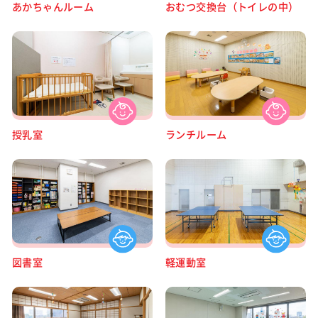
あかちゃんルーム
おむつ交換台（トイレの中）
授乳室
ランチルーム
図書室
軽運動室