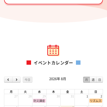
イベントカレンダー
2026年 8月
今日
月
週
日
月
火
水
木
金
土
日
27
28
29
30
31
1
2
防災講座
リズムスポー