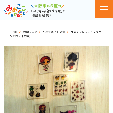
お知
らせ
HOME
>
活動ブログ
>
小学生以上の児童
>
ザ★チャレンジ～プラバ
ン工作～【児童】
イベ
ント
カレ
ンダ
ー
セミ
ナ
ー・
イベ
ント
一覧
活動
ブロ
グ