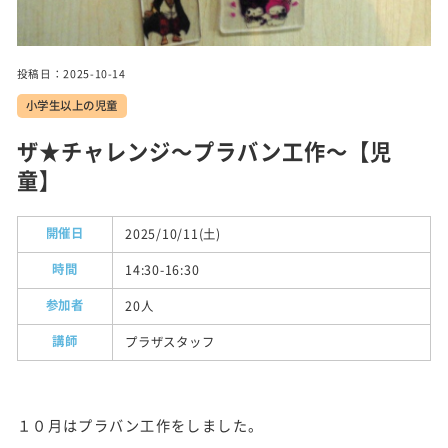
実施
事業
投稿日：2025-10-14
小学生以上の児童
トピ
ック
ス
ザ★チャレンジ～プラバン工作～【児
童】
施設
紹介
開催日
2025/10/11(土)
時間
14:30-16:30
参加者
20人
講師
プラザスタッフ
１０月はプラバン工作をしました。