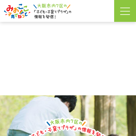
「子
ど
も・
子育
てプ
ラ
ザ」
で
でき
るこ
と