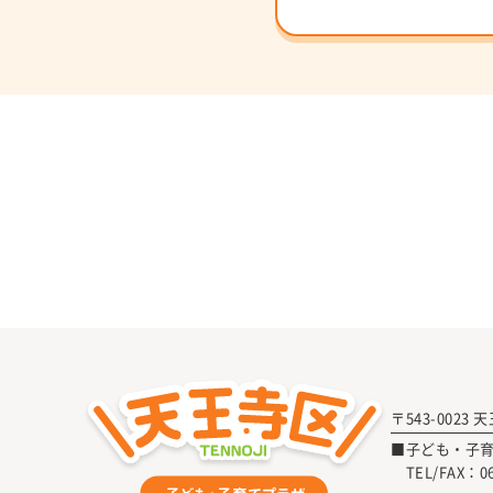
〒543-0023
■子ども・子
TEL/FAX：
0