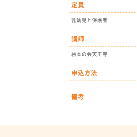
定員
乳幼児と保護者
講師
絵本の会天王寺
申込方法
備考