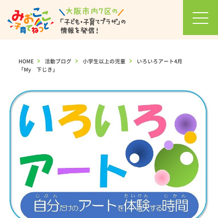
お知
らせ
HOME
>
活動ブログ
>
小学生以上の児童
>
いろいろアート4月
「My 下じき」
イベ
ント
カレ
ンダ
ー
セミ
ナ
ー・
イベ
ント
一覧
活動
ブロ
グ