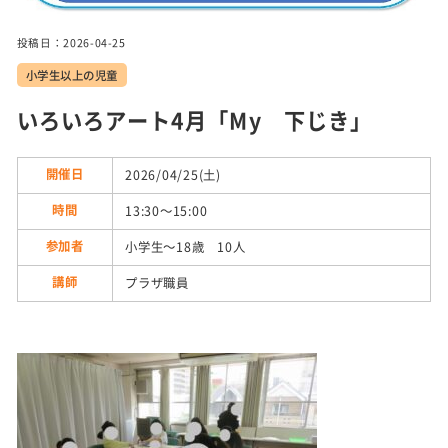
実施
投稿日：2026-04-25
事業
小学生以上の児童
トピ
いろいろアート4月「My 下じき」
ック
ス
開催日
2026/04/25(土)
施設
時間
13:30～15:00
紹介
参加者
小学生～18歳 10人
講師
プラザ職員