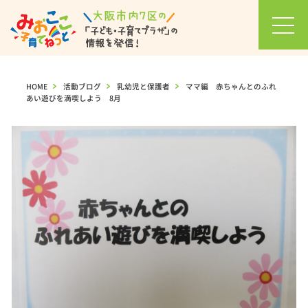
お知
らせ
HOME
>
活動ブログ
>
乳幼児と保護者
>
ママ編 赤ちゃんとのふれ
あい遊びを満喫しよう 8月
イベ
ント
カレ
ンダ
ー
セミ
ナ
ー・
イベ
ント
一覧
活動
ブロ
グ