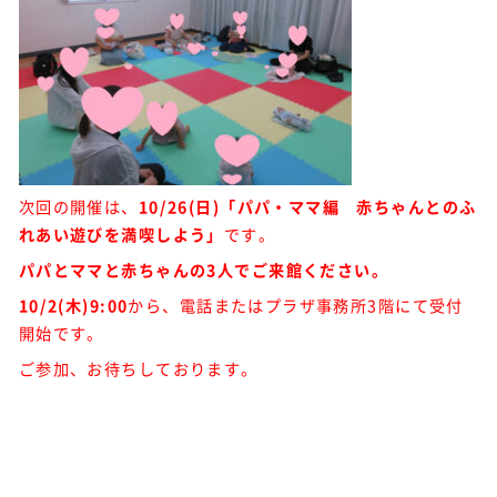
次回の開催は、
10/26(日
)「パパ・ママ
編 赤ちゃんとのふ
れあい遊びを満喫しよう」
です。
パパとママと赤ちゃんの3人でご来館ください。
10/2(木)
9:00
から、電話またはプラザ事務所3階にて受付
開始です。
ご参加、お待ちしております。